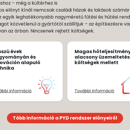
hoz – még a kültérhez is
s előnyt kínál nemcsak családi házak és lakások számá
 Az egyik leghatékonyabb nagyméretű fűtési és hűtési rend
ot közvetlenül a gyártótól szállítjuk – az építkezésre 
 van az árban. Nincsenek rejtett költségek.
sszú évek
Magas hőteljesítmén
gyományán és
alacsony üzemeltetés
ováción alapuló
költségek mellett
chnika
ábbi információ
További információ
Több információ a PYD rendszer előnyeiről