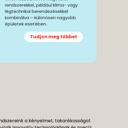
rendszerekkel, például klíma- vagy
légtechnikai berendezésekkel
kombinálva – különösen nagyobb
épületek esetében.
Tudjon meg többet
rendszereink a kényelmet, takarékosságot
özik innovatív technológiának és precíz