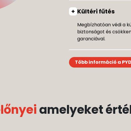
Kültéri fűtés
Megbízhatóan védi a kült
biztonságot és csökkent
garanciával.
Több információ a PYD
előnyei
amelyeket érték