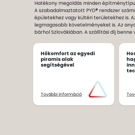
Hatékony megoldás minden építménytípus
A szabadalmaztatott PYD® rendszer számo
épületekhez vagy kültéri területekhez is.
legmagasabb követelményeket is. Az anyag
bárhol Szlovákiában. A szállítási díj benne
Hőkomfort az egyedi
Ho
piramis alak
ha
segítségével
inn
te
További információ
Tov