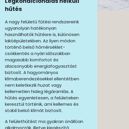
Légkondicionálás nélküli
hűtés
A nagy felületű fűtési rendszereink
ugyanolyan hatékonyan
használhatók hűtésre is, különösen
lakóépületekben. Az ilyen módon
történő belső hőmérséklet-
csökkentés a nyári időszakban
magasabb komfortot és
alacsonyabb energiafogyasztást
biztosít. A hagyományos
klímaberendezésekkel ellentétben
nem keletkezik huzat vagy
kellemetlen hideg légáramlás. A
hűtés egyenletesen, a felületeken
keresztül történik, ami kellemes és
stabil belső klímát biztosít.
A felülethűtést ma gyakran önállóan
alkalmazzák, illetve kiegészítő