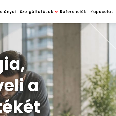
 előnyei
Szolgáltatások
Referenciák
Kapcsolat
ia,
eli a
tékét