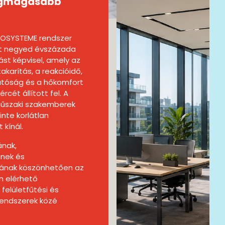
legmagasabb
OSYSTEME rendszer
t negyed évszázada
st képvisel, amely az
karítás, a reakcióidő,
atóság és a hőkomfort
rcét állított fel. A
műszaki szakemberek
inte korlátlan
 kínál.
ának,
nek és
sának köszönhetően az
n elérhető
felületfűtési és
 rendszerek közé