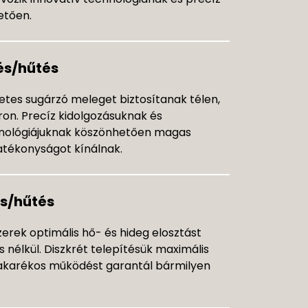
etően.
és/hűtés
etes sugárzó meleget biztosítanak télen,
ron. Precíz kidolgozásuknak és
nológiájuknak köszönhetően magas
atékonyságot kínálnak.
s/hűtés
erek optimális hő- és hideg elosztást
 nélkül. Diszkrét telepítésük maximális
akarékos működést garantál bármilyen