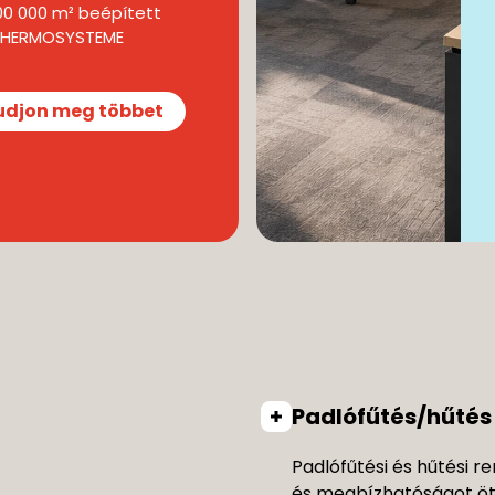
00 000 m² beépített
-THERMOSYSTEME
udjon meg többet
Padlófűtés/hűtés
Padlófűtési és hűtési 
és megbízhatóságot ötv