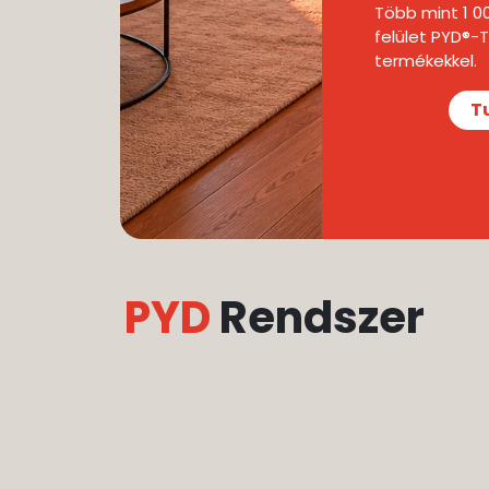
Több mint 1 0
felület PYD®
termékekkel.
T
PYD
Rendszer