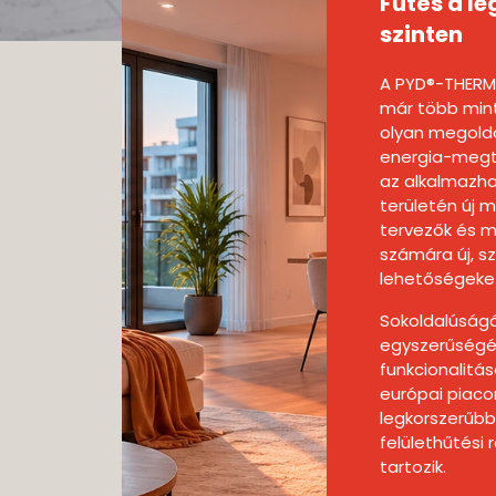
Fűtés a 
szinten
A PYD®-THERM
már több min
olyan megoldá
energia-megta
az alkalmazh
területén új mé
tervezők és 
számára új, sz
lehetőségeket
Sokoldalúság
egyszerűségé
funkcionalitá
európai piaco
legkorszerűbb 
felülethűtési
tartozik.