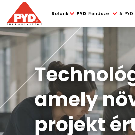
Rólunk
PYD
Rendszer
A PYD
Technológ
amely növ
projekt ér