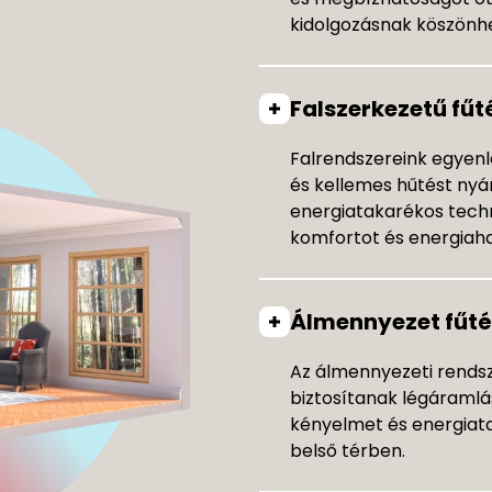
kidolgozásnak köszönh
Falszerkezetű fűt
Falrendszereink egyenl
és kellemes hűtést nyá
energiatakarékos tech
komfortot és energiah
Álmennyezet fűté
Az álmennyezeti rendsz
biztosítanak légáramlás
kényelmet és energiat
belső térben.