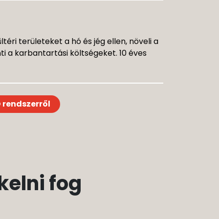
éri területeket a hó és jég ellen, növeli a
i a karbantartási költségeket. 10 éves
 rendszerről
elni fog