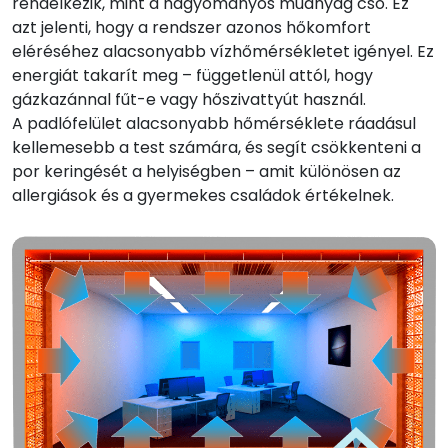
rendelkezik, mint a hagyományos műanyag cső. Ez
azt jelenti, hogy a rendszer azonos hőkomfort
eléréséhez alacsonyabb vízhőmérsékletet igényel. Ez
energiát takarít meg – függetlenül attól, hogy
gázkazánnal fűt-e vagy hőszivattyút használ.
A padlófelület alacsonyabb hőmérséklete ráadásul
kellemesebb a test számára, és segít csökkenteni a
por keringését a helyiségben – amit különösen az
allergiások és a gyermekes családok értékelnek.