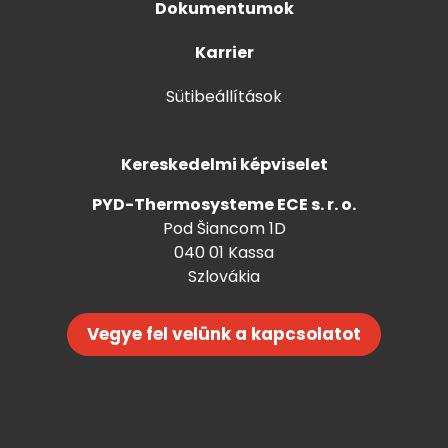
Dokumentumok
Karrier
Sütibeállítások
Kereskedelmi képviselet
PYD-Thermosysteme ECE s. r. o.
Pod Šiancom 1D
040 01 Kassa
Szlovákia
Vegye fel velünk a kapcsolatot