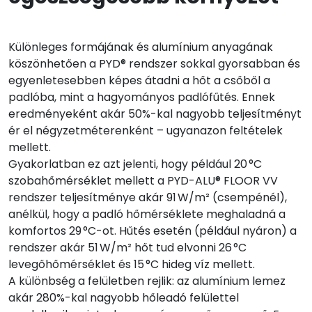
Különleges formájának és alumínium anyagának
köszönhetően a PYD® rendszer sokkal gyorsabban és
egyenletesebben képes átadni a hőt a csőből a
padlóba, mint a hagyományos padlófűtés. Ennek
eredményeként akár 50%-kal nagyobb teljesítményt
ér el négyzetméterenként – ugyanazon feltételek
mellett.
Gyakorlatban ez azt jelenti, hogy például 20 °C
szobahőmérséklet mellett a PYD-ALU® FLOOR VV
rendszer teljesítménye akár 91 W/m² (csempénél),
anélkül, hogy a padló hőmérséklete meghaladná a
komfortos 29 °C-ot. Hűtés esetén (például nyáron) a
rendszer akár 51 W/m² hőt tud elvonni 26 °C
levegőhőmérséklet és 15 °C hideg víz mellett.
A különbség a felületben rejlik: az alumínium lemez
akár 280%-kal nagyobb hőleadó felülettel