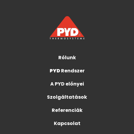
Rólunk
PYD
Rendszer
A PYD előnyei
Szolgáltatások
Referenciák
Kapcsolat