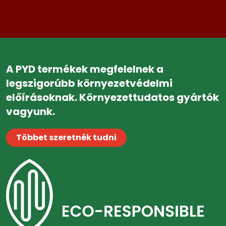
A PYD termékek megfelelnek a
legszigorúbb környezetvédelmi
előírásoknak. Környezettudatos gyártók
vagyunk.
Többet szeretnék tudni