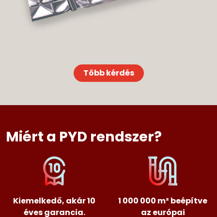
Több kérdés
Miért a PYD rendszer?
Kiemelkedő, akár 10
1 000 000 m² beépítve
éves garancia.
az európai