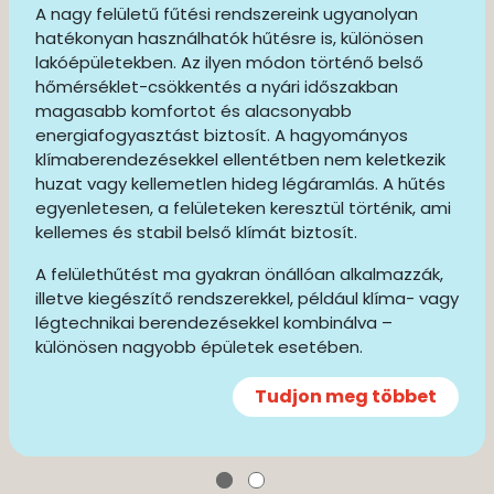
A nagy felületű fűtési rendszereink ugyanolyan
hatékonyan használhatók hűtésre is, különösen
lakóépületekben. Az ilyen módon történő belső
hőmérséklet-csökkentés a nyári időszakban
magasabb komfortot és alacsonyabb
energiafogyasztást biztosít. A hagyományos
klímaberendezésekkel ellentétben nem keletkezik
huzat vagy kellemetlen hideg légáramlás. A hűtés
egyenletesen, a felületeken keresztül történik, ami
kellemes és stabil belső klímát biztosít.
A felülethűtést ma gyakran önállóan alkalmazzák,
illetve kiegészítő rendszerekkel, például klíma- vagy
légtechnikai berendezésekkel kombinálva –
különösen nagyobb épületek esetében.
Tudjon meg többet