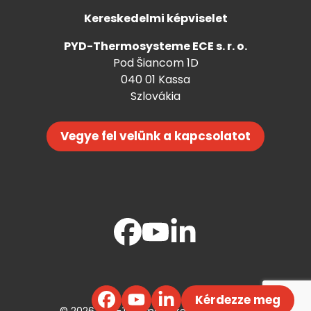
Kereskedelmi képviselet
PYD-Thermosysteme ECE s. r. o.
Pod Šiancom 1D
040 01 Kassa
Szlovákia
Vegye fel velünk a kapcsolatot
Kérdezze meg