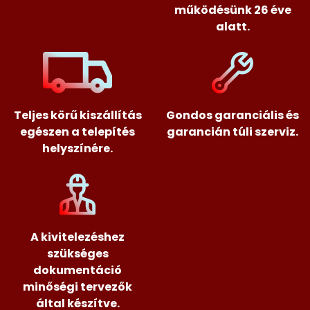
működésünk 26 éve
alatt.
Teljes körű kiszállítás
Gondos garanciális és
egészen a telepítés
garancián túli szerviz.
helyszínére.
A kivitelezéshez
szükséges
dokumentáció
minőségi tervezők
által készítve.