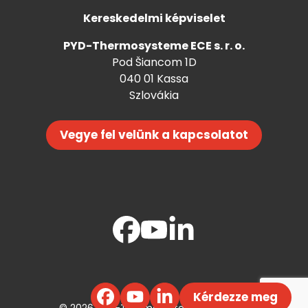
Kereskedelmi képviselet
PYD-Thermosysteme ECE s. r. o.
Pod Šiancom 1D
040 01 Kassa
Szlovákia
Vegye fel velünk a kapcsolatot
Kérdezze meg