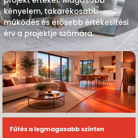
projekt értékét. Magasabb
modern épületekhez. A tervezéstől
kényelem, takarékosabb
a kivitelezésig. Felújításokhoz és
működés és erősebb értékesítési
rekonstrukciókhoz is.
érv a projektje számára.
Csendes kényelem.
Gazdaságosan. Egész évben.
Fűtés a legmagasabb szinten