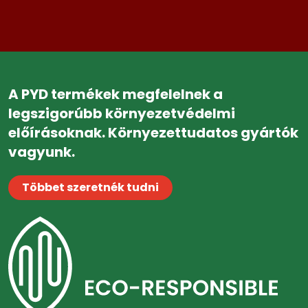
A PYD termékek megfelelnek a
legszigorúbb környezetvédelmi
előírásoknak. Környezettudatos gyártók
vagyunk.
Többet szeretnék tudni