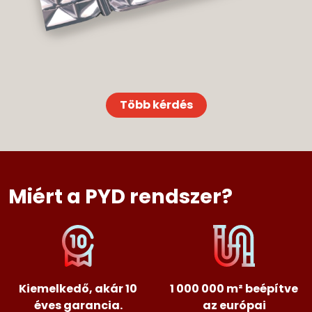
Több kérdés
Miért a PYD rendszer?
Kiemelkedő, akár 10
1 000 000 m² beépítve
éves garancia.
az európai