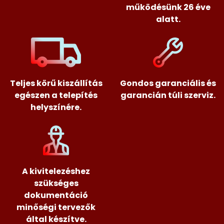
működésünk 26 éve
alatt.
Teljes körű kiszállítás
Gondos garanciális és
egészen a telepítés
garancián túli szerviz.
helyszínére.
A kivitelezéshez
szükséges
dokumentáció
minőségi tervezők
által készítve.