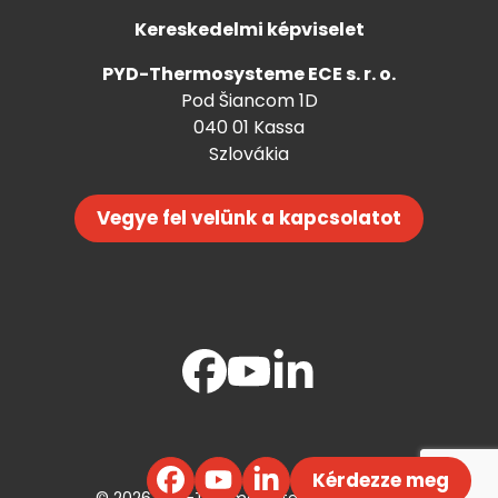
Kereskedelmi képviselet
PYD-Thermosysteme ECE s. r. o.
Pod Šiancom 1D
040 01 Kassa
Szlovákia
Vegye fel velünk a kapcsolatot
Kérdezze meg