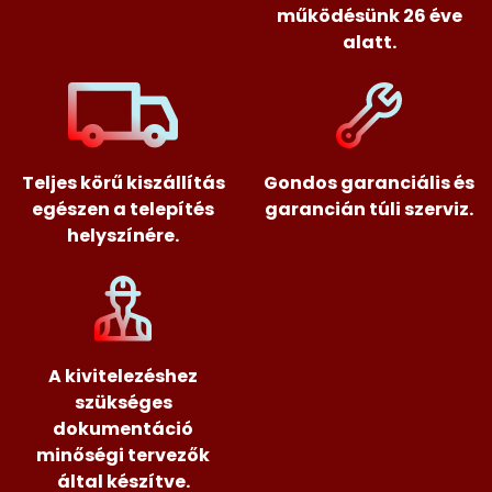
működésünk 26 éve
alatt.
Teljes körű kiszállítás
Gondos garanciális és
egészen a telepítés
garancián túli szerviz.
helyszínére.
A kivitelezéshez
szükséges
dokumentáció
minőségi tervezők
által készítve.