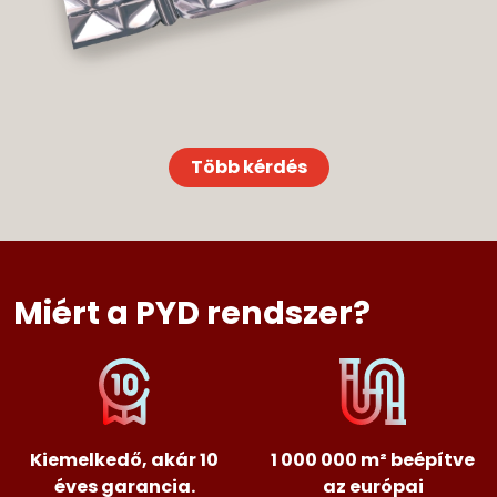
Több kérdés
Miért a PYD rendszer?
Kiemelkedő, akár 10
1 000 000 m² beépítve
éves garancia.
az európai