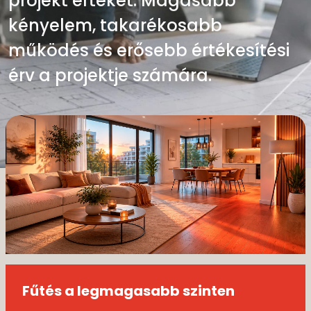
projekt értékét. Magasabb
modern épületekhez. A tervezéstől
kényelem, takarékosabb
a kivitelezésig. Felújításokhoz és
működés és erősebb értékesítési
rekonstrukciókhoz is.
érv a projektje számára.
Csendes kényelem.
Gazdaságosan. Egész évben.
Fűtés a legmagasabb szinten