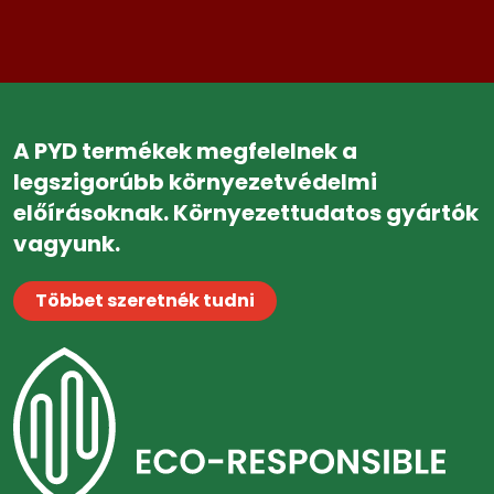
A PYD termékek megfelelnek a
legszigorúbb környezetvédelmi
előírásoknak. Környezettudatos gyártók
vagyunk.
Többet szeretnék tudni