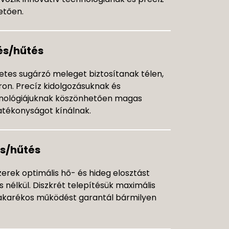
etően.
és/hűtés
etes sugárzó meleget biztosítanak télen,
ron. Precíz kidolgozásuknak és
nológiájuknak köszönhetően magas
atékonyságot kínálnak.
s/hűtés
erek optimális hő- és hideg elosztást
 nélkül. Diszkrét telepítésük maximális
akarékos működést garantál bármilyen