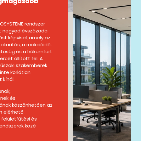
legmagasabb
OSYSTEME rendszer
t negyed évszázada
st képvisel, amely az
karítás, a reakcióidő,
atóság és a hőkomfort
rcét állított fel. A
műszaki szakemberek
inte korlátlan
 kínál.
ának,
nek és
sának köszönhetően az
n elérhető
felületfűtési és
 rendszerek közé