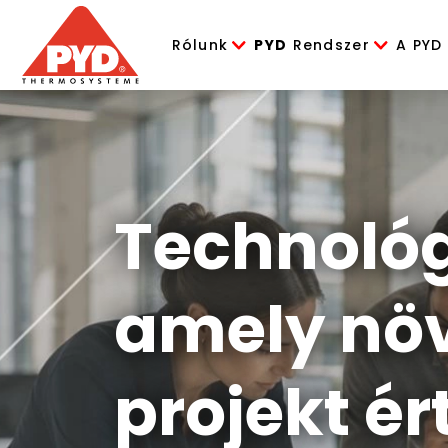
Rólunk
PYD
Rendszer
A PYD
Technológ
amely növ
projekt ér