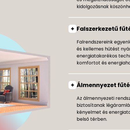
kidolgozásnak köszönh
Falszerkezetű fűt
Falrendszereink egyenl
és kellemes hűtést nyá
energiatakarékos tech
komfortot és energiah
Álmennyezet fűté
Az álmennyezeti rendsz
biztosítanak légáramlás
kényelmet és energiat
belső térben.