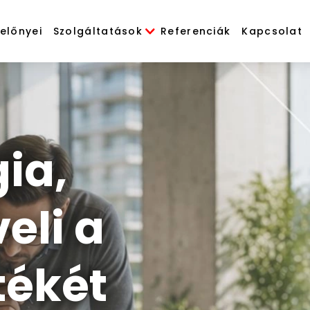
 előnyei
Szolgáltatások
Referenciák
Kapcsolat
ia,
eli a
tékét