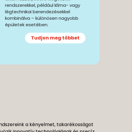
rendszerekkel, például klíma- vagy
légtechnikai berendezésekkel
kombinálva – különösen nagyobb
épületek esetében.
Tudjon meg többet
rendszereink a kényelmet, takarékosságot
özik innovatív technológiának és precíz