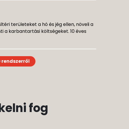
éri területeket a hó és jég ellen, növeli a
i a karbantartási költségeket. 10 éves
 rendszerről
elni fog