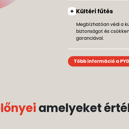
Kültéri fűtés
Megbízhatóan védi a kült
biztonságot és csökkent
garanciával.
Több információ a PYD
előnyei
amelyeket érték