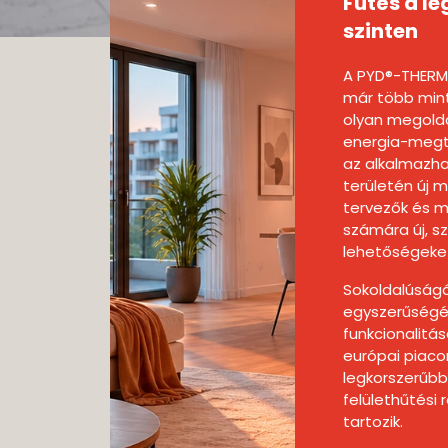
Fűtés a 
szinten
A PYD®-THERM
már több min
olyan megoldá
energia-megta
az alkalmazh
területén új mé
tervezők és 
számára új, sz
lehetőségeket
Sokoldalúság
egyszerűségé
funkcionalitá
európai piaco
legkorszerűbb 
felülethűtési
tartozik.