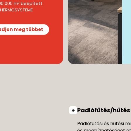
00 000 m² beépített
-THERMOSYSTEME
udjon meg többet
Padlófűtés/hűtés
Padlófűtési és hűtési 
és megbízhatóságot ötv