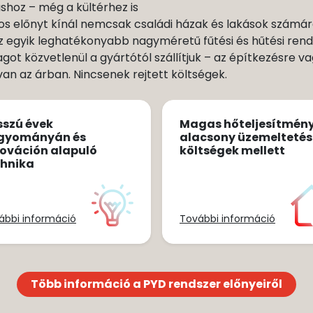
hoz – még a kültérhez is
s előnyt kínál nemcsak családi házak és lakások számá
 Az egyik leghatékonyabb nagyméretű fűtési és hűtési rend
ot közvetlenül a gyártótól szállítjuk – az építkezésre 
 van az árban. Nincsenek rejtett költségek.
sszú évek
Magas hőteljesítmén
gyományán és
alacsony üzemeltetés
ováción alapuló
költségek mellett
chnika
ábbi információ
További információ
Több információ a PYD rendszer előnyeiről