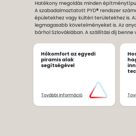
Hatékony megoldás minden építménytípus
A szabadalmaztatott PYD® rendszer számo
épületekhez vagy kültéri területekhez is.
legmagasabb követelményeket is. Az anyag
bárhol Szlovákiában. A szállítási díj benne
Hőkomfort az egyedi
Ho
piramis alak
ha
segítségével
inn
te
További információ
Tov