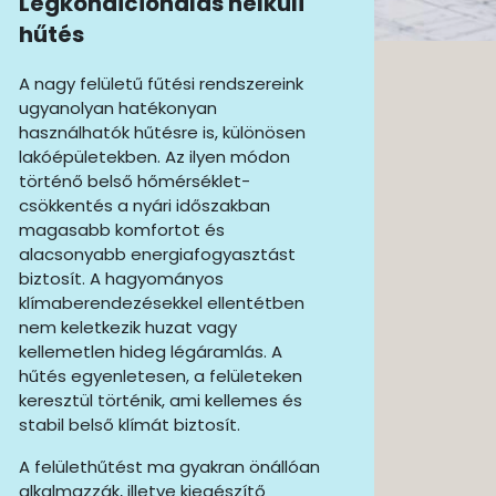
Légkondicionálás nélküli
hűtés
A nagy felületű fűtési rendszereink
ugyanolyan hatékonyan
használhatók hűtésre is, különösen
lakóépületekben. Az ilyen módon
történő belső hőmérséklet-
csökkentés a nyári időszakban
magasabb komfortot és
alacsonyabb energiafogyasztást
biztosít. A hagyományos
klímaberendezésekkel ellentétben
nem keletkezik huzat vagy
kellemetlen hideg légáramlás. A
hűtés egyenletesen, a felületeken
keresztül történik, ami kellemes és
stabil belső klímát biztosít.
A felülethűtést ma gyakran önállóan
alkalmazzák, illetve kiegészítő