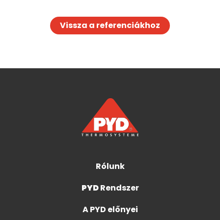
Vissza a referenciákhoz
Rólunk
PYD
Rendszer
A PYD előnyei