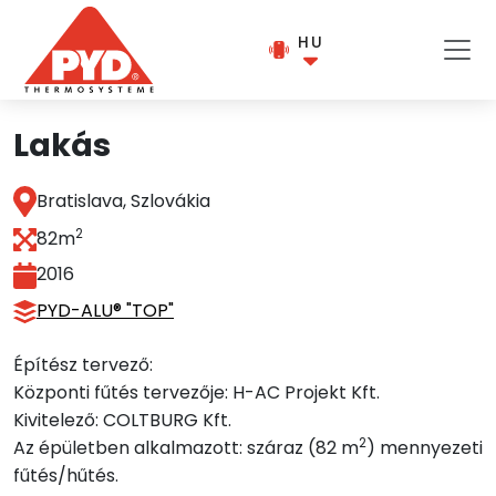
HU
Lakás
Bratislava, Szlovákia
2
82
m
2016
PYD-ALU® "TOP"
Építész tervező:
Központi fűtés tervezője: H-AC Projekt Kft.
Kivitelező: COLTBURG Kft.
2
Az épületben alkalmazott: száraz (82 m
) mennyezeti
fűtés/hűtés.