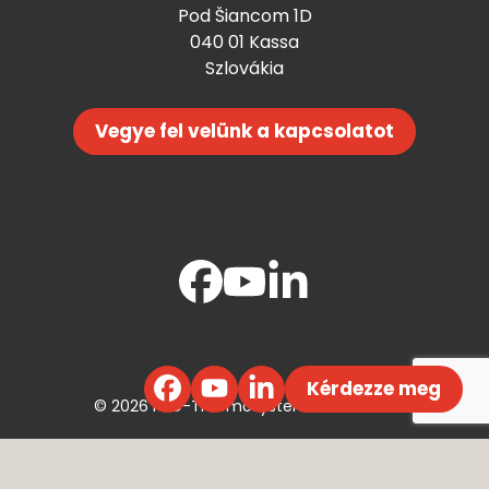
Pod Šiancom 1D
040 01 Kassa
Szlovákia
Vegye fel velünk a kapcsolatot
Kérdezze meg
© 2026 PYD-Thermosysteme ECE s. r. o.
Webdesign ©
Efektívny Marketing
,
Code by