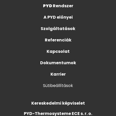
PYD
Rendszer
A PYD előnyei
Szolgáltatások
Referenciák
Kapcsolat
Dokumentumok
Karrier
Sütibeállítások
Kereskedelmi képviselet
PYD-Thermosysteme ECE s. r. o.