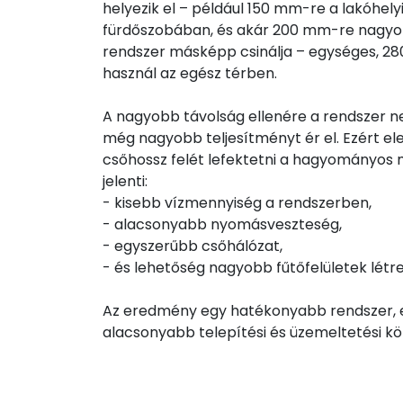
helyezik el – például 150 mm-re a lakóhel
fürdőszobában, és akár 200 mm-re nagyob
rendszer másképp csinálja – egységes, 2
használ az egész térben.
A nagyobb távolság ellenére a rendszer
még nagyobb teljesítményt ér el. Ezért el
csőhossz felét lefektetni a hagyományos 
jelenti:
- kisebb vízmennyiség a rendszerben,
- alacsonyabb nyomásveszteség,
- egyszerűbb csőhálózat,
- és lehetőség nagyobb fűtőfelületek létr
Az eredmény egy hatékonyabb rendszer, e
alacsonyabb telepítési és üzemeltetési kö