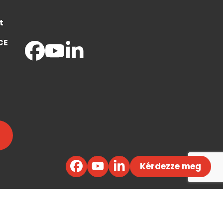
t
CE
Kérdezze meg
©
Efektívny Marketing
,
Code by