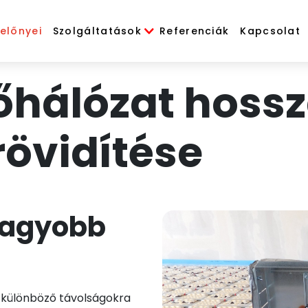
 előnyei
Szolgáltatások
Referenciák
Kapcsolat
sőhálózat hoss
rövidítése
nagyobb
 különböző távolságokra