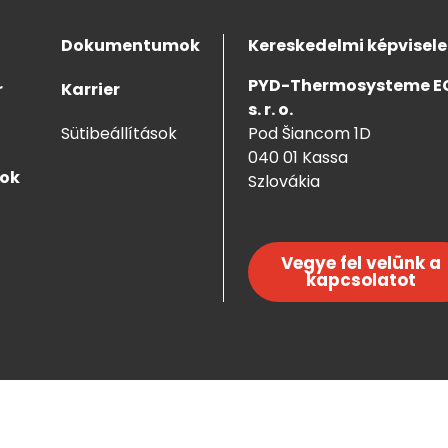
Dokumentumok
Kereskedelmi képvisele
PYD-Thermosysteme E
r
Karrier
s. r. o.
Sütibeállítások
Pod Šiancom 1D
040 01 Kassa
sok
Szlovákia
Vegye fel velünk a
kapcsolatot
Webdesign 