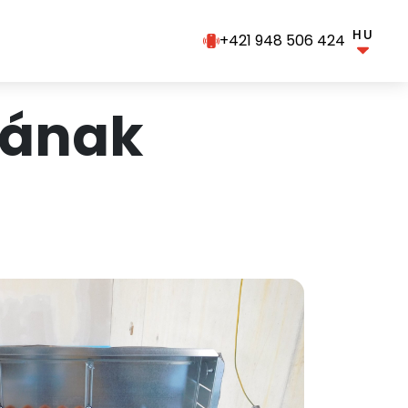
HU
+421 948 506 424
zának