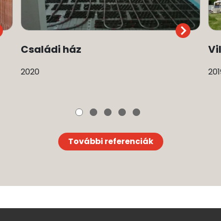
Családi ház
Vi
2020
201
További referenciák