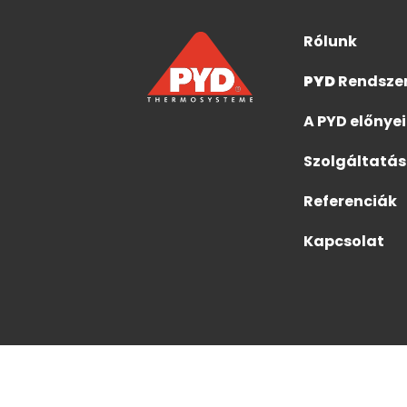
Rólunk
PYD
Rendsze
A PYD előnyei
Szolgáltatá
Referenciák
Kapcsolat
© 2026 PYD-Thermosysteme ECE s. r. o.