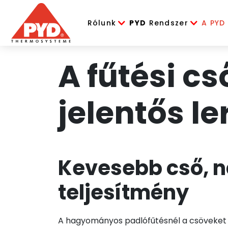
Rólunk
PYD
Rendszer
A PYD
A fűtési c
jelentős le
Kevesebb cső, 
teljesítmény
A hagyományos padlófűtésnél a csöveket