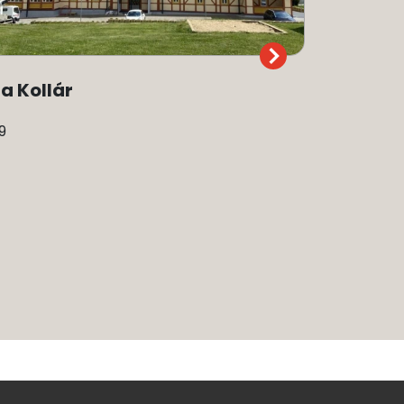
la Kollár
Családi 
9
2012