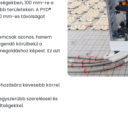
yiségekben, 100 mm-re a
b területeken. A PYD®
80 mm-es távolságot
 nemcsak azonos, hanem
egendő körülbelül a
megoldáshoz képest. Ez azt
ehozására kevesebb körrel.
gyszerűbb szereléssel és
ltségekkel.